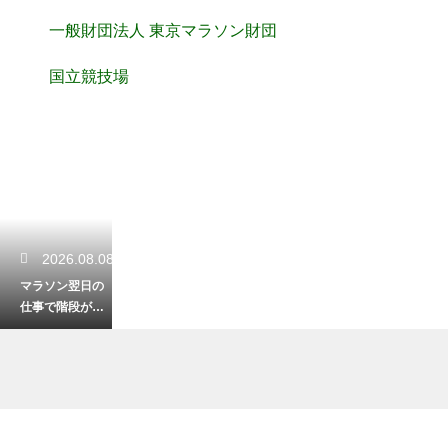
一般財団法人 東京マラソン財団
国立競技場
2026.08.08
マラソン翌日の
仕事で階段が辛
い筋肉痛への対
策！素早く疲労
を回復させる
2026.08.08