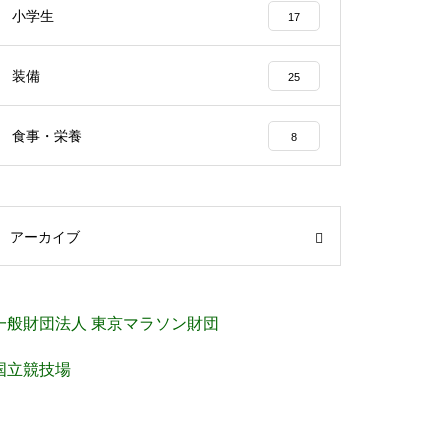
小学生
17
装備
25
食事・栄養
8
アーカイブ
一般財団法人 東京マラソン財団
国立競技場